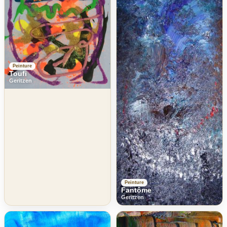
Peinture
Toufi
Geritzen
Peinture
Fantôme
Geritzen