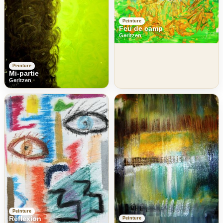
Peinture
Feu de camp
Geritzen
Peinture
Mi-partie
Geritzen
Peinture
Réflexion
Peinture