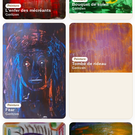
Bouquet de soleil
Peinture
Geritzen
L'enfer des mécréants
Geritzen
Peinture
Tombé de rideau
Geritzen
Peinture
Fear
Geritzen