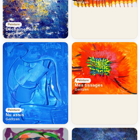
Geritzen
Peinture
Déchaînement
Geritzen
Peinture
Mes tissages
Geritzen
Peinture
Nu assis
Geritzen