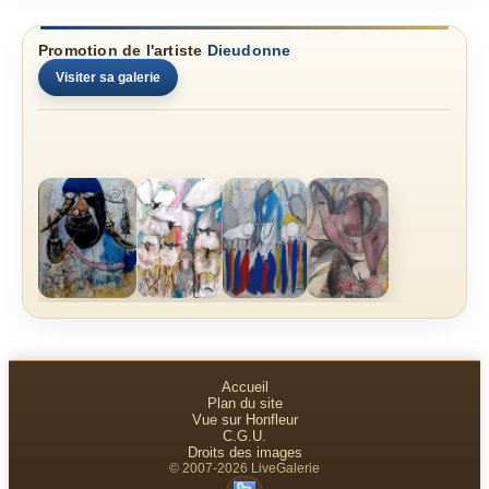
Promotion de l'artiste
Dieudonne
Visiter sa galerie
Accueil
Plan du site
Vue sur Honfleur
C.G.U.
Droits des images
© 2007-2026 LiveGalerie