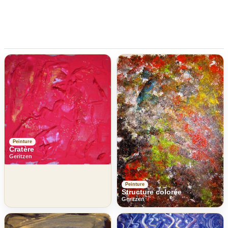
Peinture
Cratère
Geritzen
Peinture
Structure colorée
Geritzen