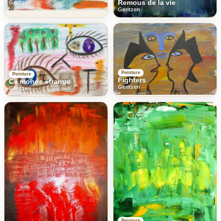
Remous de la vie
Geritzen
Geritzen
Peinture
Peinture
Fighters
Ce monde étrange
Geritzen
Geritzen
Peinture