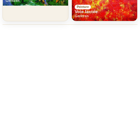
Geritzen
Peinture
Voie lactée
Geritzen