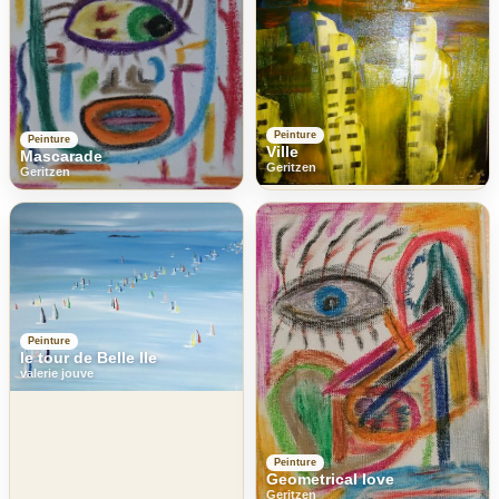
Peinture
Peinture
Ville
Mascarade
Geritzen
Geritzen
Peinture
le tour de Belle Ile
valerie jouve
Peinture
Geometrical love
Geritzen