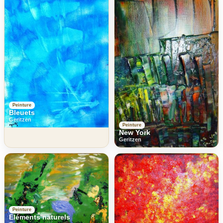
Peinture
Bleuets
Geritzen
Peinture
New York
Geritzen
Peinture
Eléments naturels