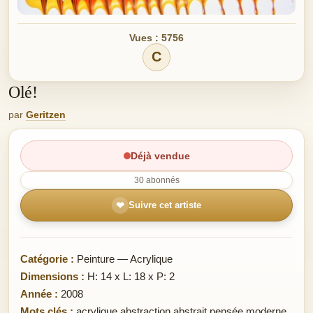
Vues : 5756
C
Olé!
par
Geritzen
Déjà vendue
30 abonnés
❤
Suivre cet artiste
Catégorie :
Peinture — Acrylique
Dimensions :
H: 14 x L: 18 x P: 2
Année :
2008
Mots clés :
acrylique abstraction abstrait pensée moderne