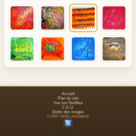
Accueil
Plan du site
Vue sur Honfleur
C.G.U.
Droits des images
© 2007-2026 LiveGalerie
Explorer LiveGalerie :