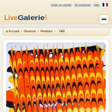
Créer un compte
Se connecter
Suivi
Accueil
Oeuvres
Peinture
Olé!