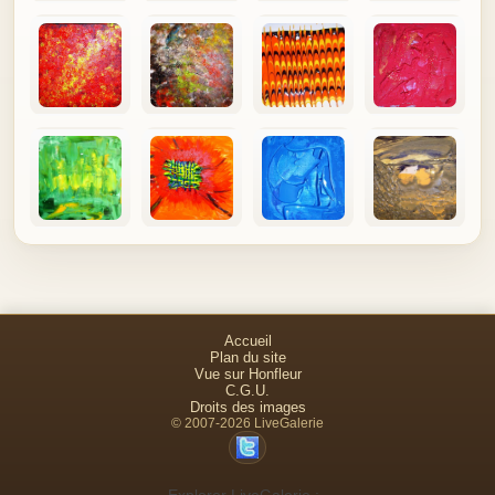
Accueil
Plan du site
Vue sur Honfleur
C.G.U.
Droits des images
© 2007-2026 LiveGalerie
Explorer LiveGalerie :