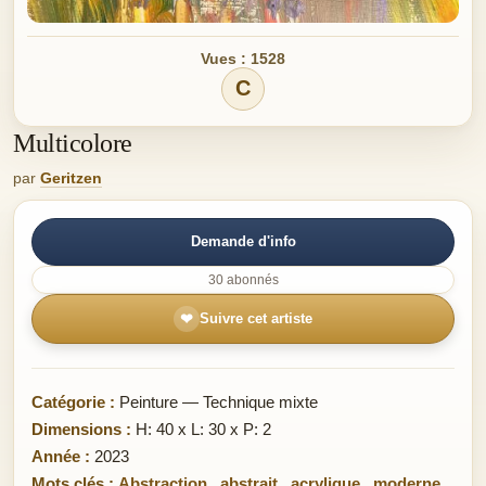
Vues : 1528
C
Multicolore
par
Geritzen
Demande d'info
30 abonnés
❤
Suivre cet artiste
Catégorie :
Peinture — Technique mixte
Dimensions :
H: 40 x L: 30 x P: 2
Année :
2023
Mots clés :
Abstraction
,
abstrait
,
acrylique
,
moderne
,