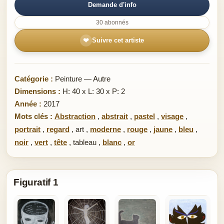
Demande d'info
30 abonnés
❤
Suivre cet artiste
Catégorie :
Peinture — Autre
Dimensions :
H: 40 x L: 30 x P: 2
Année :
2017
Mots clés :
Abstraction
,
abstrait
,
pastel
,
visage
,
portrait
,
regard
,
art
,
moderne
,
rouge
,
jaune
,
bleu
,
noir
,
vert
,
tête
,
tableau
,
blanc
,
or
Figuratif 1