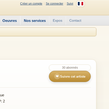
Créer un compte
Se connecter
Suivi
Oeuvres
Nos services
Expos
Contact
30 abonnés
❤
Suivre cet artiste
que
P: 2