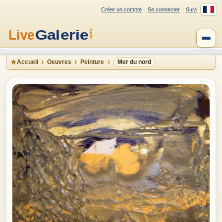
Créer un compte
Se connecter
Suivi
Accueil
Oeuvres
Peinture
Mer du nord