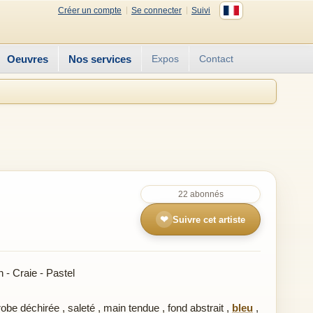
Créer un compte
Se connecter
Suivi
Oeuvres
Nos services
Expos
Contact
22 abonnés
❤
Suivre cet artiste
- Craie - Pastel
robe déchirée
,
saleté
,
main tendue
,
fond abstrait
,
bleu
,