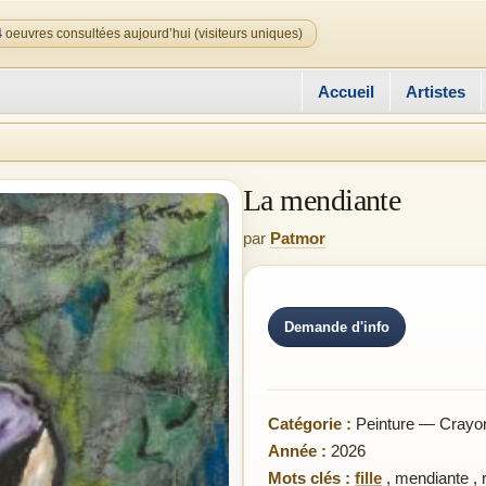
4
oeuvres consultées aujourd’hui (visiteurs uniques)
Accueil
Artistes
La mendiante
par
Patmor
Demande d'info
Catégorie :
Peinture — Crayon 
Année :
2026
Mots clés :
fille
,
mendiante
,