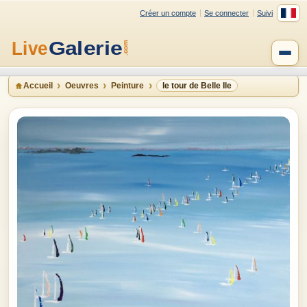
Créer un compte
Se connecter
Suivi
Accueil
Oeuvres
Peinture
le tour de Belle Ile