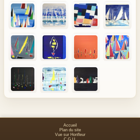
Expédition dès réception du règlement. Une facture et un
certificat d'authenticité accompagnent chaque tableau.
Satisfait ou remboursé : si le tableau ne vous donne pas
toute satisfaction, renvoyez-le sous 10 jours et il vous sera
remboursé hors frais de port.
valérie jouve, Artiste Peintre Professionnelle. Siret 344 524
012 00020
Accueil
Plan du site
Vue sur Honfleur
C.G.U.