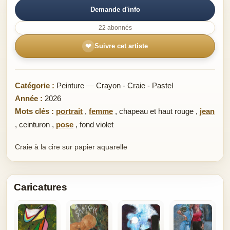
Demande d'info
22 abonnés
❤
Suivre cet artiste
Catégorie :
Peinture — Crayon - Craie - Pastel
Année :
2026
Mots clés :
portrait
,
femme
,
chapeau et haut rouge
,
jean
,
ceinturon
,
pose
,
fond violet
Craie à la cire sur papier aquarelle
Caricatures