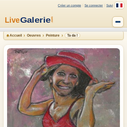
Créer un compte
Se connecter
Suivi
Accueil
Oeuvres
Peinture
Ta da !