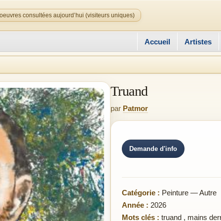
oeuvres consultées aujourd’hui (visiteurs uniques)
Accueil
Artistes
Truand
par
Patmor
Demande d'info
Catégorie :
Peinture — Autre
Année :
2026
Mots clés :
truand
,
mains derr