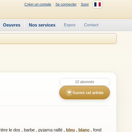
Créer un compte
Se connecter
Suivi
Oeuvres
Nos services
Expos
Contact
22 abonnés
❤
Suivre cet artiste
ière le dos
,
barbe
,
pyjama raillé
,
bleu
,
blanc
,
fond