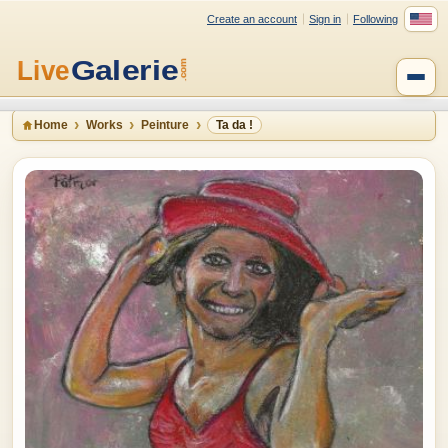
Create an account
Sign in
Following
Home
Works
Peinture
Ta da !