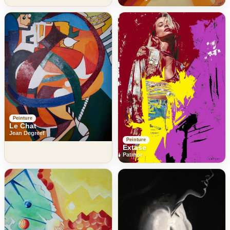
Peinture
Le Chat
Jean Degreef
Peinture
Extase
Patmor