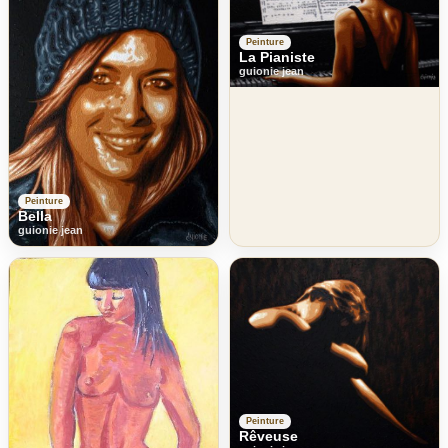
Peinture
La Pianiste
guionie jean
Peinture
Bella
guionie jean
Peinture
Rêveuse