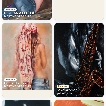
Peinture
LE JEAN A FLEURS
MARTINE GREGOIRE
Peinture
Foulard et jean
MARTINE GREGOIRE
Peinture
Saxo Woman
guionie jean