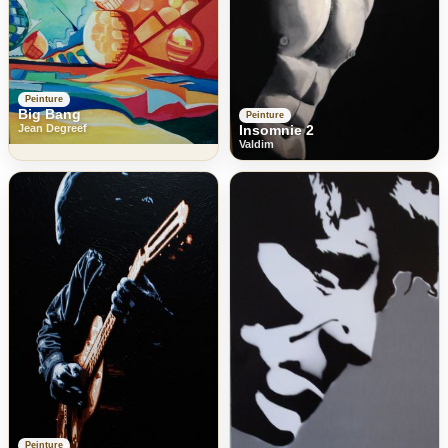
Peinture
Big Bang
Peinture
Jean Degreef
Insomnie 2
Valdim
Peinture