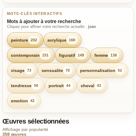
MOTS-CLÉS INTERACTIFS
Mots à ajouter à votre recherche
Cliquez pour affiner votre recherche actuelle :
jean
peinture
acrylique
202
160
contemporain
figuratif
femme
151
149
138
visage
sensualite
personnalisation
73
70
52
tendresse
portrait
cheval
50
44
43
emotion
42
Œuvres sélectionnées
Affichage par popularité
358 œuvres