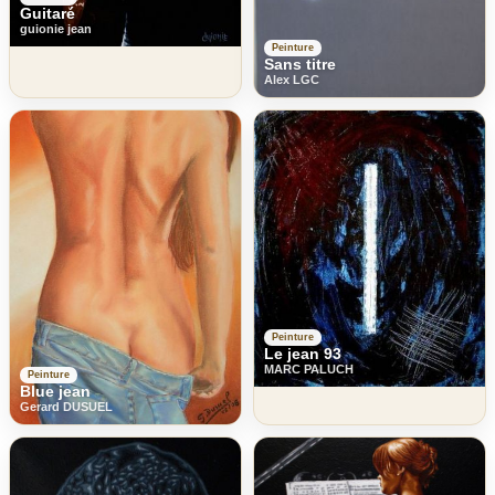
Guitaré
guionie jean
Peinture
Sans titre
Alex LGC
Peinture
Le jean 93
MARC PALUCH
Peinture
Blue jean
Gerard DUSUEL