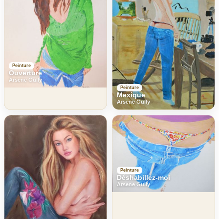
Peinture
Ouverture
Arsene Gully
Peinture
Mexique
Arsene Gully
Peinture
Déshabillez-moi
Arsene Gully