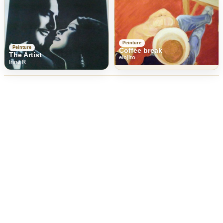
Peinture
Peinture
Coffee break
The Artist
elojito
Irina R