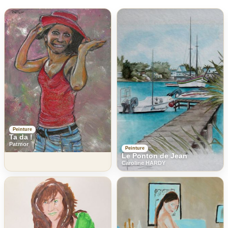
Peinture
Ta da !
Patmor
Peinture
Le Ponton de Jean
Caroline HARDY