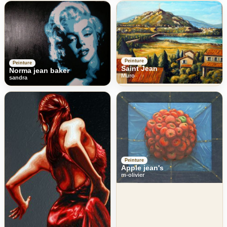
Peinture
Peinture
Saint Jean
Norma jean baker
Muro
sandra
Peinture
Apple jean's
m-olivier