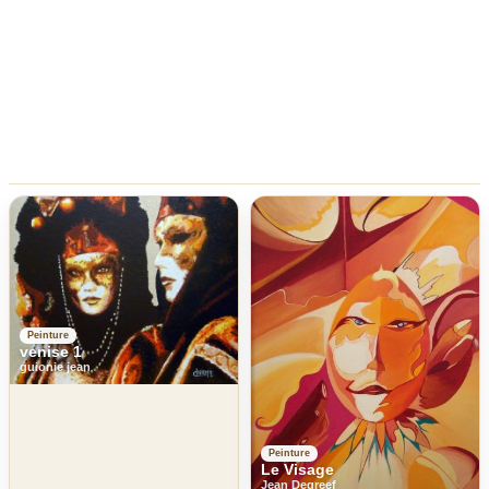
Peinture
venise 1
guionie jean
Peinture
Le Visage
Jean Degreef