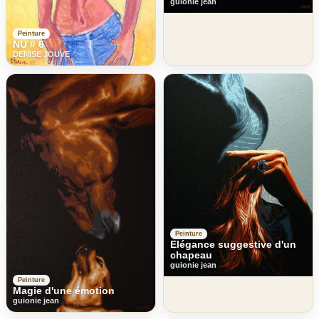
guionie jean
Peinture
NU # 6
DENISE JOUVE
Peinture
Elégance suggestive d'un
chapeau
guionie jean
Peinture
Magie d'une émotion
guionie jean