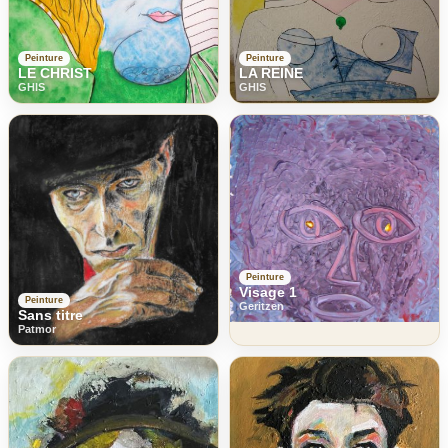
Peinture
Peinture
LE CHRIST
LA REINE
GHIS
GHIS
Peinture
Visage 1
Peinture
Geritzen
Sans titre
Patmor