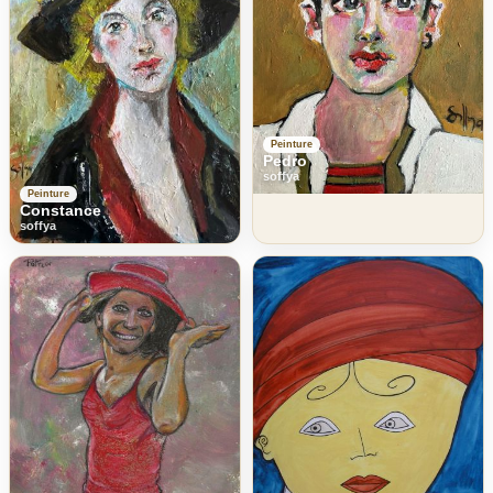
Peinture
Pedro
soffya
Peinture
Constance
soffya