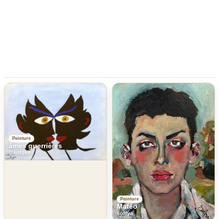
Peinture
âmes guerrières
Geritzen
Peinture
Matéo
soffya