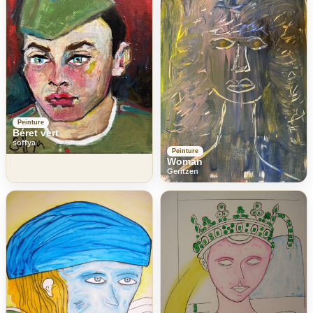
Peinture
Béret vert
soffya
Peinture
Woman
Geritzen