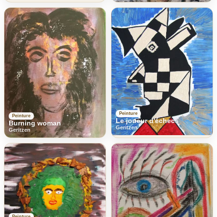
Peinture
Peinture
Le joueur d'échecs
Burning woman
Geritzen
Geritzen
Peinture