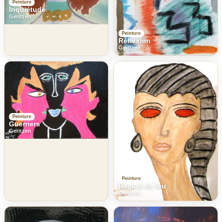
Peinture
Inquiétude
Geritzen
Peinture
Réflexion
Geritzen
Peinture
Guerriers
Geritzen
Peinture
Regard de feu
Geritzen