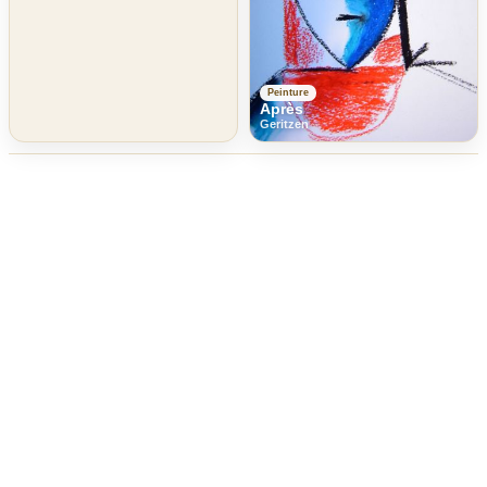
Peinture
Après
Geritzen