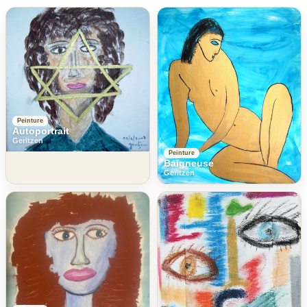
Peinture
Autoportrait
Geritzen
Peinture
Baigneuse
Geritzen