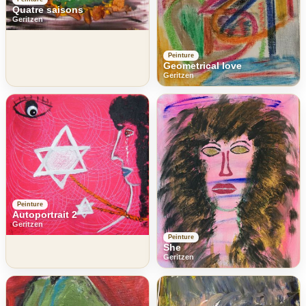
Quatre saisons
Geritzen
Peinture
Geometrical love
Geritzen
Peinture
Autoportrait 2
Geritzen
Peinture
She
Geritzen