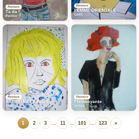
Peinture
Peinture
FEMME ORIENTALE
Ta da !
GHIS
Patmor
Peinture
Peinture
ASTRID ET LA PLUIE
Flamboyante
GHIS
soffya
1
2
3
…
11
…
101
…
123
»