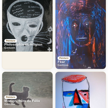
Peinture
Philosophie vs religion
Geritzen
Peinture
Fear
Geritzen
Peinture
Mistigri, frère de Félix
Geritzen