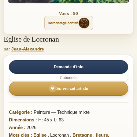
Vues : 90
Horodatage certifié
Eglise de Locronan
par
Jean-Alexandre
Demande d'info
7 abonnés
❤
Suivre cet artiste
Catégorie :
Peinture — Technique mixte
Dimensions :
H: 45 x L: 63
Année :
2026
Mots clés :
Eglise
,
Locronan
,
Bretagne
,
fleurs.