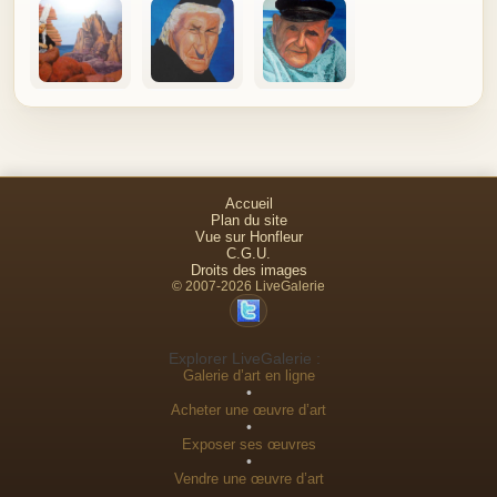
Accueil
Plan du site
Vue sur Honfleur
C.G.U.
Droits des images
© 2007-2026 LiveGalerie
Explorer LiveGalerie :
Galerie d’art en ligne
•
Acheter une œuvre d’art
•
Exposer ses œuvres
•
Vendre une œuvre d’art