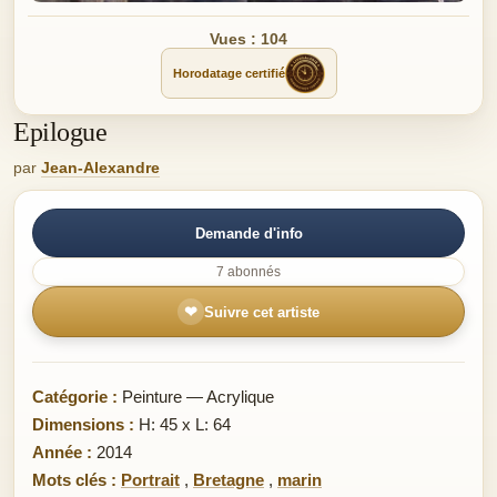
Vues : 104
Horodatage certifié
Epilogue
par
Jean-Alexandre
Demande d'info
7 abonnés
❤
Suivre cet artiste
Catégorie :
Peinture — Acrylique
Dimensions :
H: 45 x L: 64
Année :
2014
Mots clés :
Portrait
,
Bretagne
,
marin