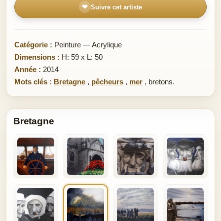
❤
Suivre cet artiste
Catégorie :
Peinture — Acrylique
Dimensions :
H: 59 x L: 50
Année :
2014
Mots clés :
Bretagne
,
pêcheurs
,
mer
,
bretons.
Bretagne