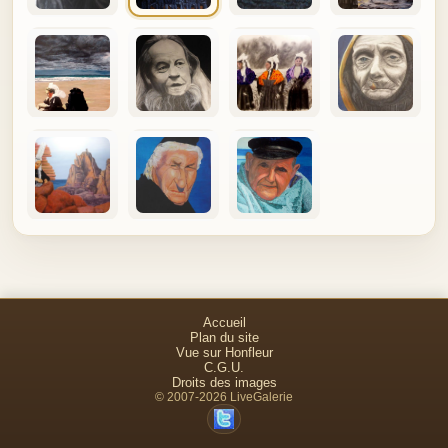
Accueil
Plan du site
Vue sur Honfleur
C.G.U.
Droits des images
© 2007-2026 LiveGalerie