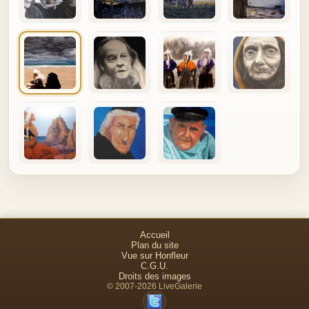
Accueil
Plan du site
Vue sur Honfleur
C.G.U.
Droits des images
© 2007-2026 LiveGalerie