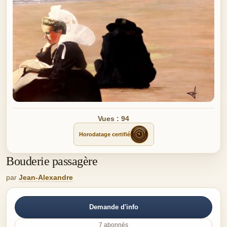
Vues : 94
Horodatage certifié
Bouderie passagère
par
Jean-Alexandre
Demande d'info
7 abonnés