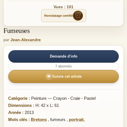
Vues : 101
Horodatage certifié
Fumeuses
par
Jean-Alexandre
Demande d'info
7 abonnés
❤
Suivre cet artiste
Catégorie :
Peinture — Crayon - Craie - Pastel
Dimensions :
H: 42 x L: 61
Année :
2013
Mots clés :
Bretons
,
fumeurs
,
portrait.