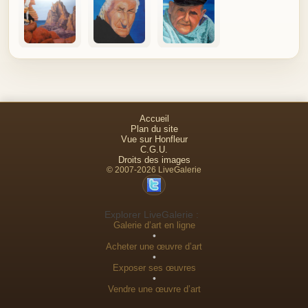
Accueil
Plan du site
Vue sur Honfleur
C.G.U.
Droits des images
© 2007-2026 LiveGalerie
Explorer LiveGalerie :
Galerie d’art en ligne
•
Acheter une œuvre d’art
•
Exposer ses œuvres
•
Vendre une œuvre d’art