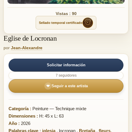
Vistas : 90
Sellado temporal certificado
Eglise de Locronan
por
Jean-Alexandre
Solicitar información
7 seguidores
❤
Seguir a este artista
Categoría :
Peinture — Technique mixte
Dimensiones :
H: 45 x L: 63
Año :
2026
Palabras clave :
iglesia
,
locronan
,
Bretaña
,
fleurs.