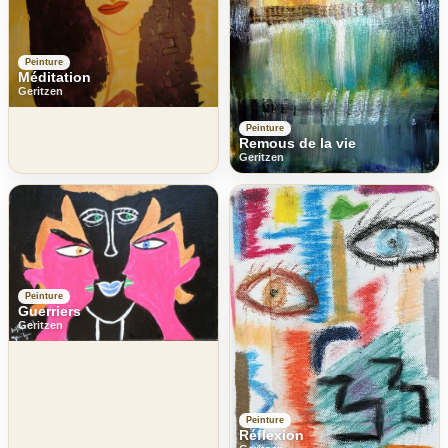
Peinture
Méditation
Geritzen
Peinture
Remous de la vie
Geritzen
Peinture
Guerriers
Geritzen
Peinture
Réflexion