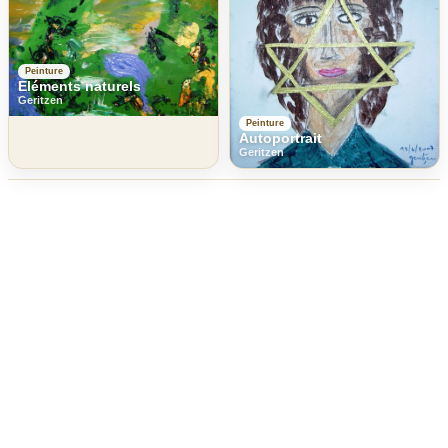
Peinture
Eléments naturels
Geritzen
Peinture
Autoportrait
Geritzen