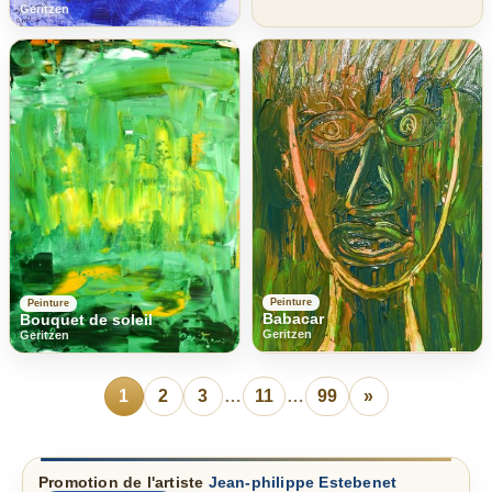
Geritzen
Peinture
Peinture
Babacar
Bouquet de soleil
Geritzen
Geritzen
1
2
3
…
11
…
99
»
Promotion de l'artiste
Jean-philippe Estebenet