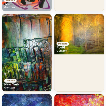
Peinture
Toufi
Geritzen
Peinture
Forêt
Geritzen
Peinture
New York
Geritzen