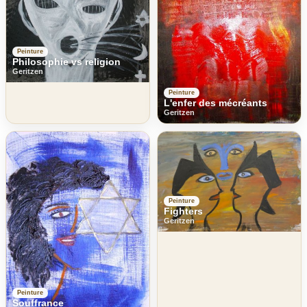
Peinture
Philosophie vs religion
Geritzen
Peinture
L'enfer des mécréants
Geritzen
Peinture
Fighters
Geritzen
Peinture
Souffrance