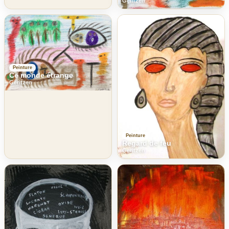
Geritzen
Peinture
Ce monde étrange
Geritzen
Peinture
Regard de feu
Geritzen