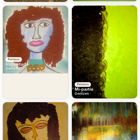
Peinture
Inquiétude
Geritzen
Peinture
Mi-partie
Geritzen