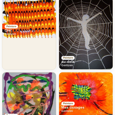
Peinture
Olé!
Geritzen
Peinture
au-dela
Geritzen
Peinture
Mes tissages
Geritzen