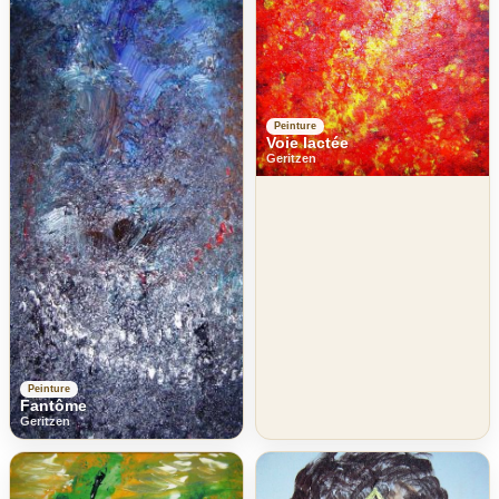
Peinture
Voie lactée
Geritzen
Peinture
Fantôme
Geritzen