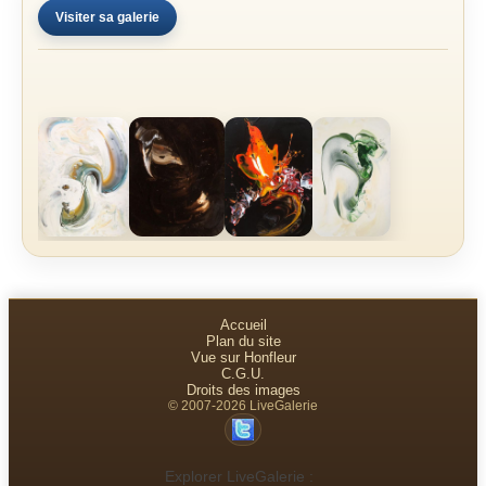
Visiter sa galerie
Accueil
Plan du site
Vue sur Honfleur
C.G.U.
Droits des images
© 2007-2026 LiveGalerie
Explorer LiveGalerie :