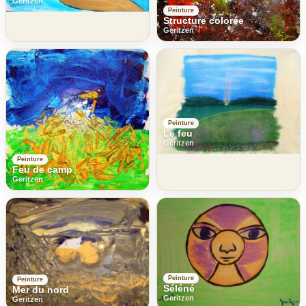
Geritzen
Peinture
Structure colorée
Geritzen
Peinture
Le feu
Geritzen
Peinture
Feu de camp
Geritzen
Peinture
Peinture
Séléné
Mer du nord
Geritzen
Geritzen