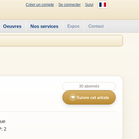
Créer un compte
Se connecter
Suivi
Oeuvres
Nos services
Expos
Contact
30 abonnés
❤
Suivre cet artiste
que
P: 2