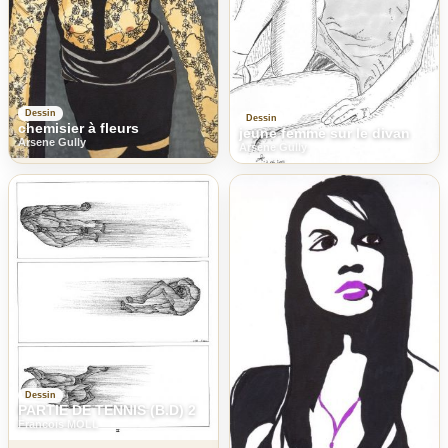
Dessin
Dessin
chemisier à fleurs
jeune femme sur le divan
Arsene Gully
Arsene Gully
Dessin
PARTIE DE TENNIS (B.D) 2
Francois MOLL