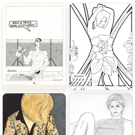
Dessin
PARTIE DE TENNIS (B.D) 4
Dessin
Francois MOLL
Fée à la rose
Arsene Gully