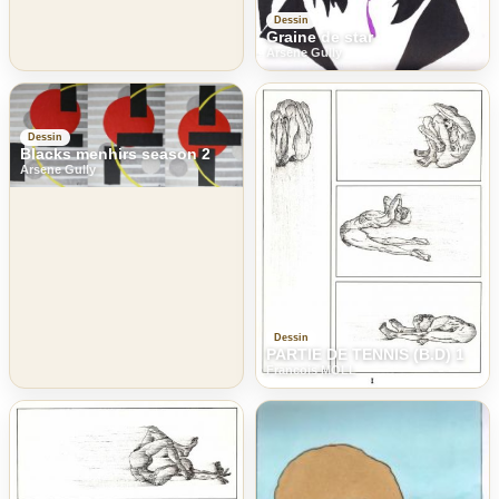
Dessin
Graine de star
Arsene Gully
Dessin
Blacks menhirs season 2
Arsene Gully
Dessin
PARTIE DE TENNIS (B.D) 1
Francois MOLL