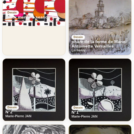
Dessin
Black menhirs season 1
Arsene Gully
Dessin
phare de la ferme de Marie-
Antoinette Versailles
Ln henry
Dessin
Dessin
N°2
N°1
Marie-Pierre JAN
Marie-Pierre JAN