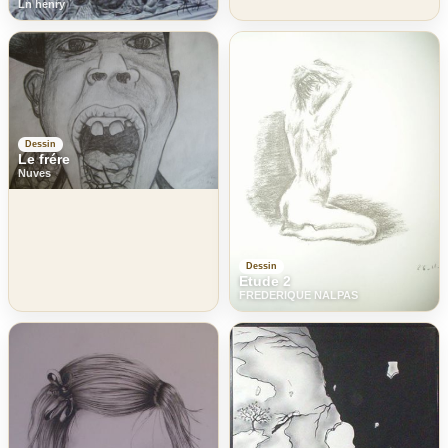
Ln henry
Dessin
Le frére
Nuves
Dessin
Etude 2
FREDERIQUE NALPAS