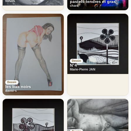
pastels tendres et gras
Nuves
chara
Dessin
N°4
Marie-Pierre JAN
Dessin
les bas noirs
david-s