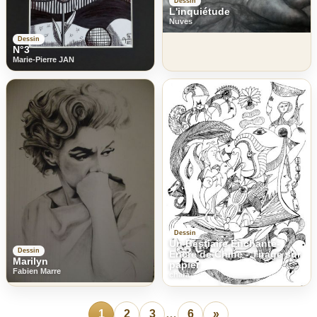
Dessin
L'inquiétude
Nuves
Dessin
N°3
Marie-Pierre JAN
Dessin
Un Bestiaire Enchanté-
Dessin
Encre de Chine - Tirage sur
Marilyn
papier
Fabien Marre
chara
1
2
3
…
6
»