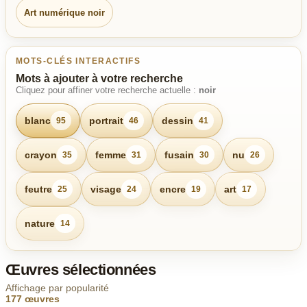
Art numérique noir
MOTS-CLÉS INTERACTIFS
Mots à ajouter à votre recherche
Cliquez pour affiner votre recherche actuelle :
noir
blanc
portrait
dessin
95
46
41
crayon
femme
fusain
nu
35
31
30
26
feutre
visage
encre
art
25
24
19
17
nature
14
Œuvres sélectionnées
Affichage par popularité
177 œuvres