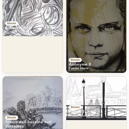
Dessin
L'impossible
Nuves
Dessin
Anonyme II
Fabien Marre
Dessin
Paris 2010
Arsene Gully
Dessin
Statue des bassins sud
Versailles