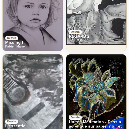
Dessin
REGARD 2
Dessin
JVILLAR
Missing I
Fabien Marre
Dessin
Unité - Méditation - Dessin
Dessin
L'essentiel
acrylique sur papier noir et