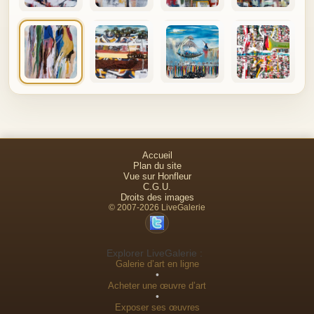
Accueil
Plan du site
Vue sur Honfleur
C.G.U.
Droits des images
© 2007-2026 LiveGalerie
Explorer LiveGalerie :
Galerie d’art en ligne
•
Acheter une œuvre d’art
•
Exposer ses œuvres