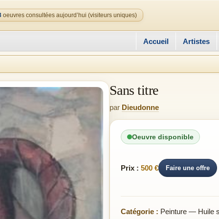
3
oeuvres consultées aujourd’hui (visiteurs uniques)
Accueil
Artistes
Sans titre
par
Dieudonne
Oeuvre disponible
Prix :
500 €
Faire une offre
Catégorie :
Peinture — Huile su