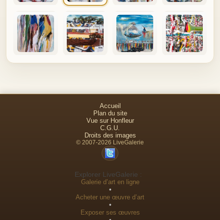
Accueil
Plan du site
Vue sur Honfleur
C.G.U.
Droits des images
© 2007-2026 LiveGalerie
Explorer LiveGalerie :
Galerie d’art en ligne
•
Acheter une œuvre d’art
•
Exposer ses œuvres
•