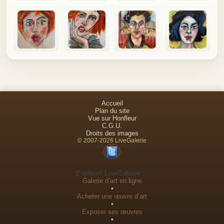
Accueil
Plan du site
Vue sur Honfleur
C.G.U.
Droits des images
© 2007-2026 LiveGalerie
Explorer LiveGalerie :
Galerie d’art en ligne
•
Acheter une œuvre d’art
•
Exposer ses œuvres
•