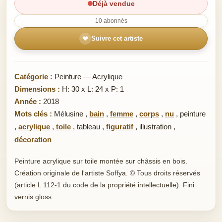
Déjà vendue
10 abonnés
❤
Suivre cet artiste
Catégorie :
Peinture — Acrylique
Dimensions :
H: 30 x L: 24 x P: 1
Année :
2018
Mots clés :
Mélusine
,
bain
,
femme
,
corps
,
nu
,
peinture
,
acrylique
,
toile
,
tableau
,
figuratif
,
illustration
,
décoration
Peinture acrylique sur toile montée sur châssis en bois.
Création originale de l'artiste Soffya. © Tous droits réservés
(article L 112-1 du code de la propriété intellectuelle). Fini
vernis gloss.