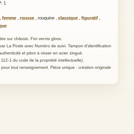
P: 1
,
femme
,
rousse
,
rouquine
,
classique
,
figuratif
,
ique
tée sur châssis. Fini vernis gloss.
par La Poste avec Numéro de suivi. Tampon d'identification
uthenticité et piton à visser en acier zingué.
 112-1 du code de la propriété intellectuelle).
 pour tout renseignement. Pièce unique : création originale