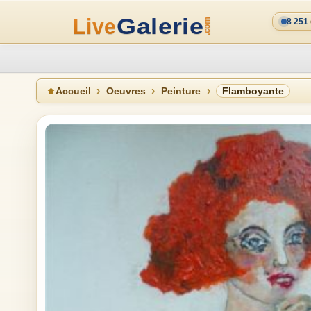
8 251
Accueil
Oeuvres
Peinture
Flamboyante