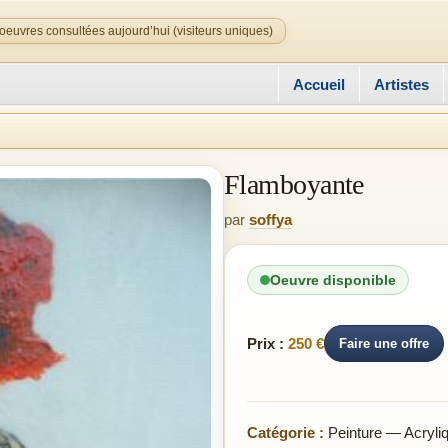
oeuvres consultées aujourd’hui (visiteurs uniques)
Accueil
Artistes
Flamboyante
par
soffya
Oeuvre disponible
Prix :
250 €
Faire une offre
Catégorie :
Peinture — Acryli