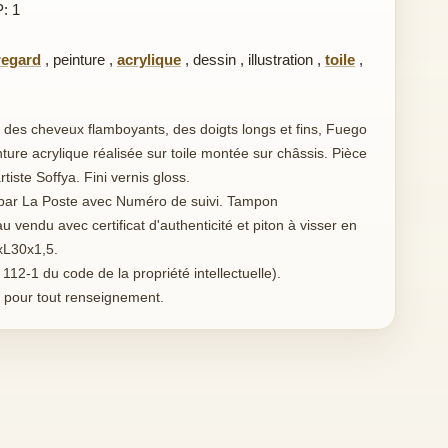
P: 1
regard
,
peinture
,
acrylique
,
dessin
,
illustration
,
toile
,
des cheveux flamboyants, des doigts longs et fins, Fuego
ure acrylique réalisée sur toile montée sur châssis. Pièce
rtiste Soffya. Fini vernis gloss.
 par La Poste avec Numéro de suivi. Tampon
u vendu avec certificat d'authenticité et piton à visser en
xL30x1,5.
 112-1 du code de la propriété intellectuelle).
t pour tout renseignement.