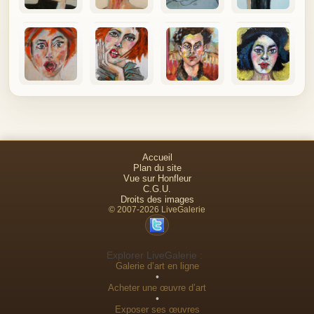
Accueil
Plan du site
Vue sur Honfleur
C.G.U.
Droits des images
© 2007-2026 LiveGalerie
Explorer LiveGalerie :
Galerie d’art en ligne
•
Acheter une œuvre d’art
•
Exposer ses œuvres