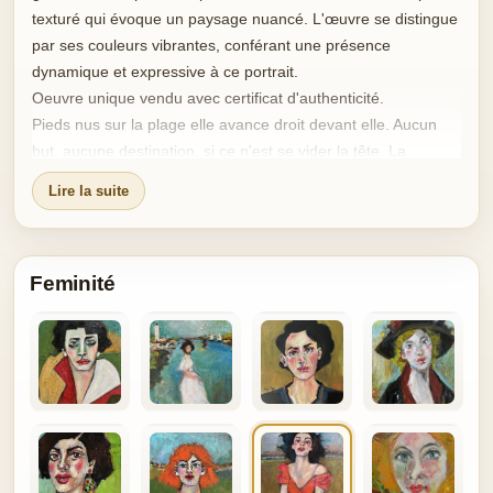
texturé qui évoque un paysage nuancé. L'œuvre se distingue
par ses couleurs vibrantes, conférant une présence
dynamique et expressive à ce portrait.
Oeuvre unique vendu avec certificat d'authenticité.
Pieds nus sur la plage elle avance droit devant elle. Aucun
but, aucune destination, si ce n'est se vider la tête. La
nouvelle l'a frappé en plein coeur. Aussi violente
Lire la suite
qu'inattendue. Maintenant Jenny a la peur au ventre...
Feminité