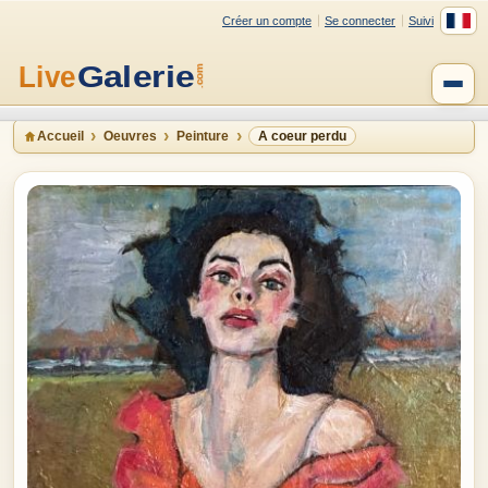
Créer un compte
Se connecter
Suivi
Accueil
Oeuvres
Peinture
A coeur perdu