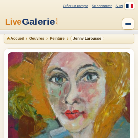
Créer un compte
Se connecter
Suivi
Accueil
Oeuvres
Peinture
Jenny Larousse