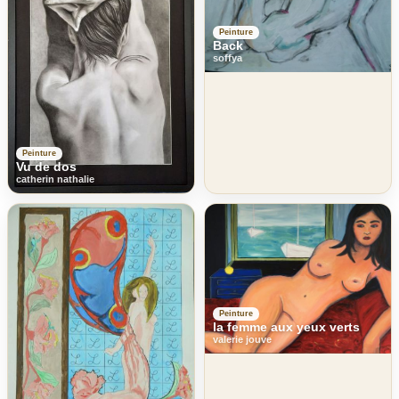
Peinture
Back
soffya
Peinture
Vu de dos
catherin nathalie
Peinture
la femme aux yeux verts
valerie jouve