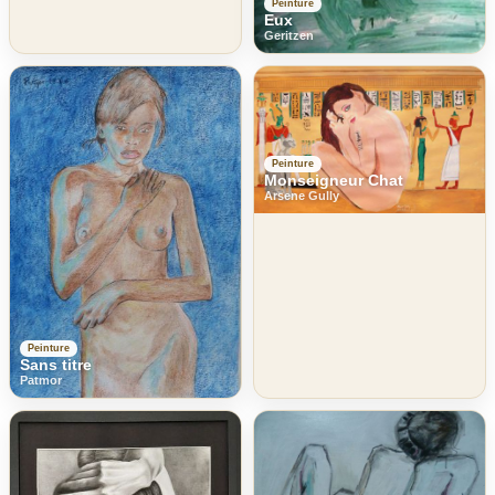
Peinture
Eux
Geritzen
Peinture
Monseigneur Chat
Arsene Gully
Peinture
Sans titre
Patmor