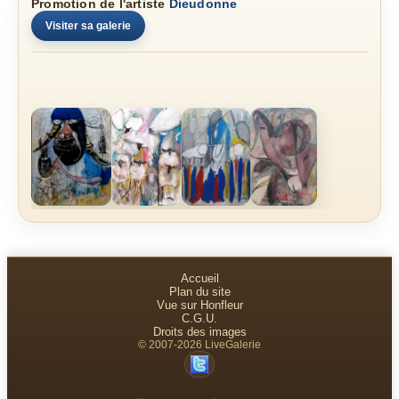
Promotion de l'artiste
Dieudonne
Visiter sa galerie
Accueil
Plan du site
Vue sur Honfleur
C.G.U.
Droits des images
© 2007-2026 LiveGalerie