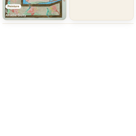
Peinture
L
Arsene Gully