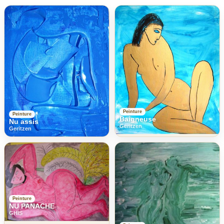
Peinture
Peinture
Baigneuse
Nu assis
Geritzen
Geritzen
Peinture
NU PANACHE
GHIS