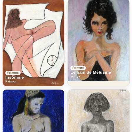
Peinture
Le bain de Mélusine
Peinture
soffya
Insomnie
Patmor