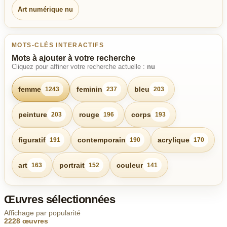
Art numérique nu
MOTS-CLÉS INTERACTIFS
Mots à ajouter à votre recherche
Cliquez pour affiner votre recherche actuelle :
nu
femme
feminin
bleu
1243
237
203
peinture
rouge
corps
203
196
193
figuratif
contemporain
acrylique
191
190
170
art
portrait
couleur
163
152
141
Œuvres sélectionnées
Affichage par popularité
2228 œuvres