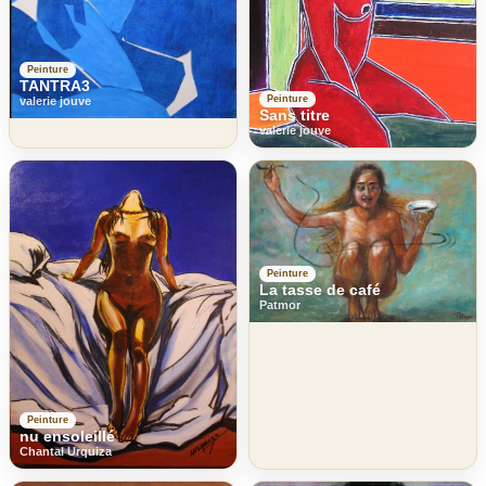
Peinture
TANTRA3
Peinture
valerie jouve
Sans titre
valerie jouve
Peinture
La tasse de café
Patmor
Peinture
nu ensoleillé
Chantal Urquiza