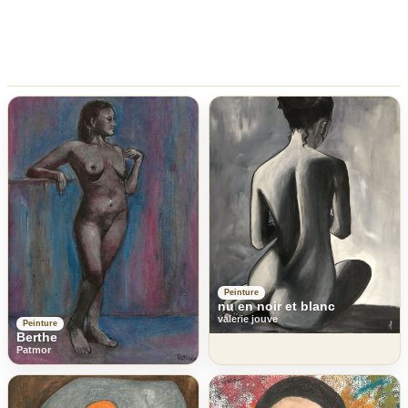
Peinture
nu en noir et blanc
valerie jouve
Peinture
Berthe
Patmor