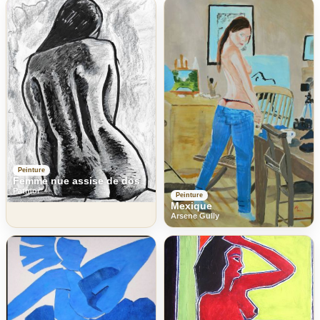
Peinture
Femme nue assise de dos
Patmor
Peinture
Mexique
Arsene Gully