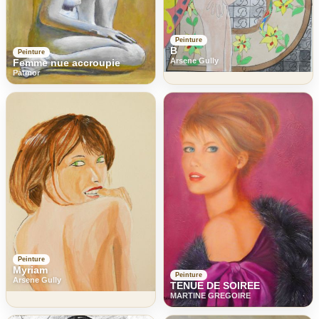
Peinture
B
Peinture
Arsene Gully
Femme nue accroupie
Patmor
Peinture
Myriam
Peinture
Arsene Gully
TENUE DE SOIREE
MARTINE GREGOIRE