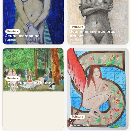
Peinture
Jeune femme nue bras
Peinture
Jeune marocaine
croisés
Patmor
Patmor
Peinture
Le déjeuner sur l'herbe
Arsene Gully
Peinture
S
Arsene Gully