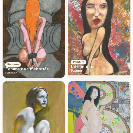
Peinture
Peinture
Le clin d'œil
Femme nue menottée
Patmor
Patmor