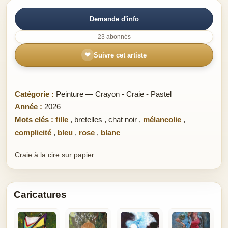
Demande d'info
23 abonnés
❤
Suivre cet artiste
Catégorie :
Peinture — Crayon - Craie - Pastel
Année :
2026
Mots clés :
fille
,
bretelles
,
chat noir
,
mélancolie
,
complicité
,
bleu
,
rose
,
blanc
Craie à la cire sur papier
Caricatures