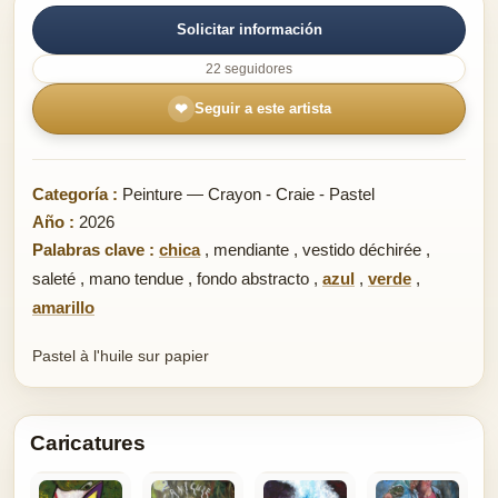
Solicitar información
22 seguidores
❤
Seguir a este artista
Categoría :
Peinture — Crayon - Craie - Pastel
Año :
2026
Palabras clave :
chica
,
mendiante
,
vestido déchirée
,
saleté
,
mano tendue
,
fondo abstracto
,
azul
,
verde
,
amarillo
Pastel à l'huile sur papier
Caricatures