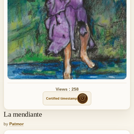
Views : 258
Certified timestamp
La mendiante
by
Patmor