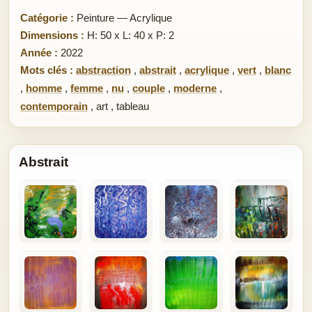
Catégorie :
Peinture — Acrylique
Dimensions :
H: 50 x L: 40 x P: 2
Année :
2022
Mots clés :
abstraction
,
abstrait
,
acrylique
,
vert
,
blanc
,
homme
,
femme
,
nu
,
couple
,
moderne
,
contemporain
,
art
,
tableau
Abstrait