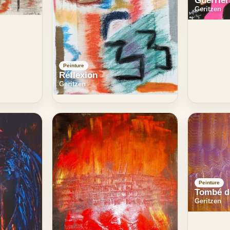
Guerrier
Geritzen
Peinture
Réflexion
Geritzen
Peinture
Tombé d
Geritzen