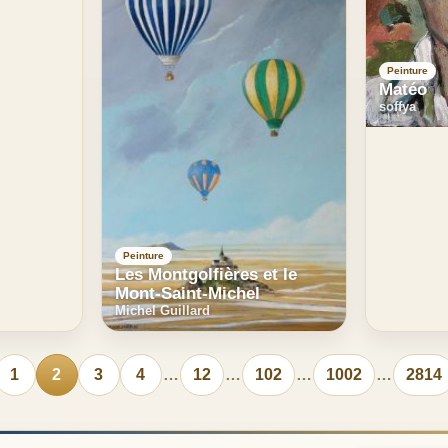
Peinture
Matéo
soffya
Peinture
Les Montgolfières et le
Mont-Saint-Michel
Michel Guillard
1
2
3
4
…
12
…
102
…
1002
…
2814