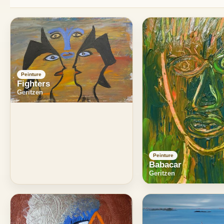
Peinture
Fighters
Geritzen
Peinture
Babacar
Geritzen