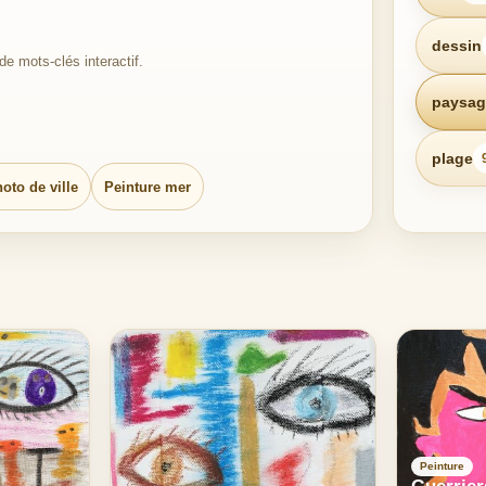
dessin
e mots-clés interactif.
paysag
plage
oto de ville
Peinture mer
Peinture