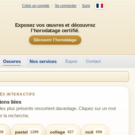
Créer un compte
Se connecter
Suivi
Exposez vos œuvres et découvrez
l’horodatage certifié.
Découvrir l’horodatage
Oeuvres
Nos services
Expos
Contact
ÉS INTERACTIFS
ons liées
les plus présents ressortent davantage. Cliquez sur un mot
r la recherche.
pastel
collage
nuit
06
1289
827
698