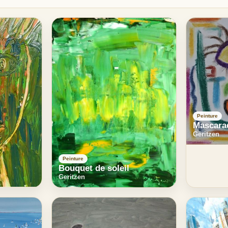
Peinture
Mascara
Geritzen
Peinture
Bouquet de soleil
Geritzen