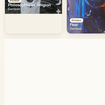
Peinture
Philosophie vs religion
Geritzen
Peinture
Fear
Geritzen