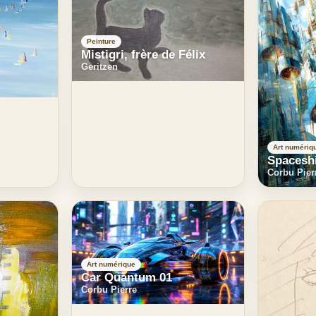
Peinture
Mistigri, frère de Félix
Geritzen
Art numériq
Spacesh
Corbu Pier
Art numérique
Car Quantum 01
Corbu Pierre