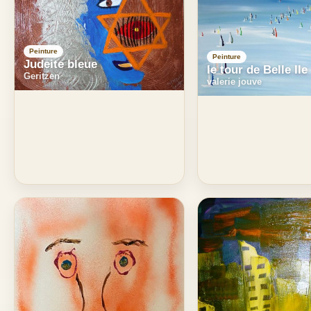
Peinture
Peinture
Judeite bleue
le tour de Belle Ile
Geritzen
valerie jouve