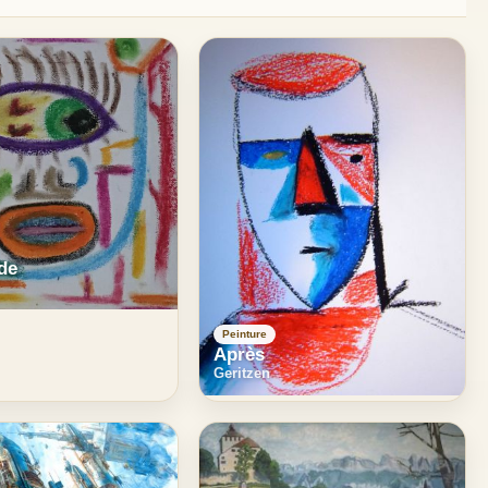
de
Peinture
Après
Geritzen