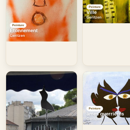
Peinture
Ville
Geritzen
Peinture
Étonnement
Geritzen
Peinture
âmes guerrières
Geritzen