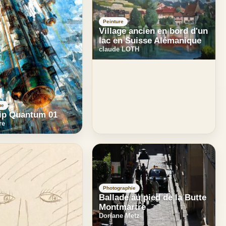
Peinture
Village ancien en bord d'un
lac en Suisse Alémanique
claude LOTH
ue
ip Quantum 01
re
Photographie
Ballade au pied de la Butte
Montmartre
Doriane Metz