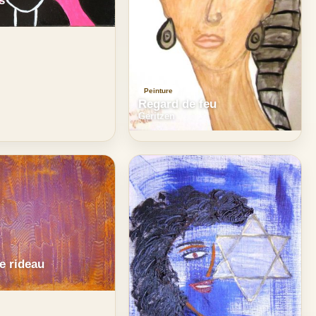
s
Peinture
Regard de feu
Geritzen
e rideau