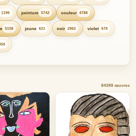
peinture
couleur
1196
5742
4788
e
jeune
noir
violet
5158
621
2962
676
950
84399 œuvres