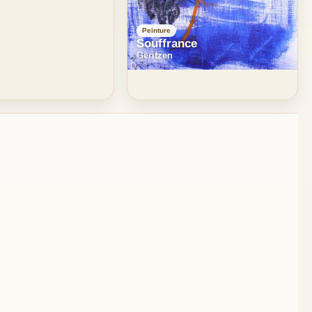
Peinture
Souffrance
Geritzen