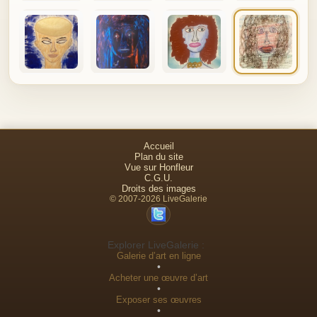
Accueil
Plan du site
Vue sur Honfleur
C.G.U.
Droits des images
© 2007-2026 LiveGalerie
Explorer LiveGalerie :
Galerie d’art en ligne
•
Acheter une œuvre d’art
•
Exposer ses œuvres
•