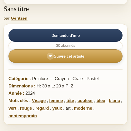
Sans titre
par
Geritzen
Demande d'info
30 abonnés
❤
Suivre cet artiste
Catégorie :
Peinture — Crayon - Craie - Pastel
Dimensions :
H: 30 x L: 20 x P: 2
Année :
2024
Mots clés :
Visage
,
femme
,
tête
,
couleur
,
bleu
,
blanc
,
vert
,
rouge
,
regard
,
yeux
,
art
,
moderne
,
contemporain