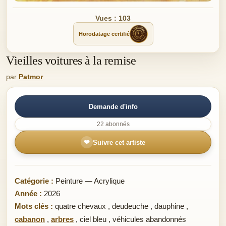
Vues : 103
Horodatage certifié
Vieilles voitures à la remise
par
Patmor
Demande d'info
22 abonnés
❤
Suivre cet artiste
Catégorie :
Peinture — Acrylique
Année :
2026
Mots clés :
quatre chevaux
,
deudeuche
,
dauphine
,
cabanon
,
arbres
,
ciel bleu
,
véhicules abandonnés