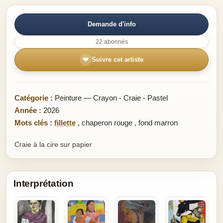
Demande d'info
22 abonnés
❤
Suivre cet artiste
Catégorie :
Peinture — Crayon - Craie - Pastel
Année :
2026
Mots clés :
fillette
,
chaperon rouge
,
fond marron
Craie à la cire sur papier
Interprétation