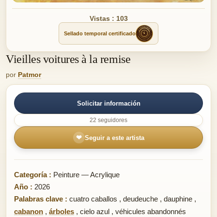
Vistas : 103
Sellado temporal certificado
Vieilles voitures à la remise
por
Patmor
Solicitar información
22 seguidores
❤
Seguir a este artista
Categoría :
Peinture — Acrylique
Año :
2026
Palabras clave :
cuatro caballos
,
deudeuche
,
dauphine
,
cabanon
,
árboles
,
cielo azul
,
véhicules abandonnés