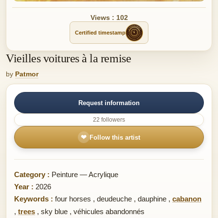
Views : 102
Certified timestamp
Vieilles voitures à la remise
by
Patmor
Request information
22 followers
❤
Follow this artist
Category :
Peinture — Acrylique
Year :
2026
Keywords :
four horses
,
deudeuche
,
dauphine
,
cabanon
,
trees
,
sky blue
,
véhicules abandonnés