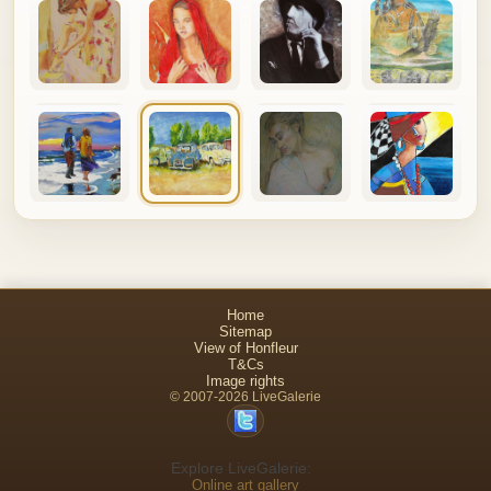
Home
Sitemap
View of Honfleur
T&Cs
Image rights
© 2007-2026 LiveGalerie
Explore LiveGalerie:
Online art gallery