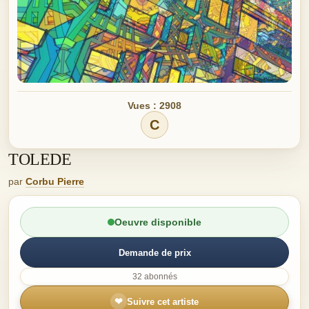
Vues : 2908
C
TOLEDE
par
Corbu Pierre
Oeuvre disponible
Demande de prix
32 abonnés
❤
Suivre cet artiste