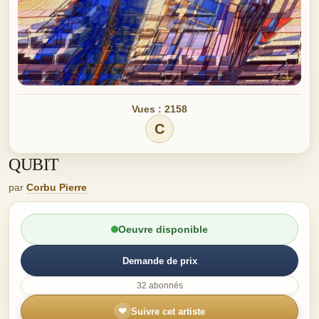
Vues : 2158
C
QUBIT
par
Corbu Pierre
Oeuvre disponible
Demande de prix
32 abonnés
❤
Suivre cet artiste