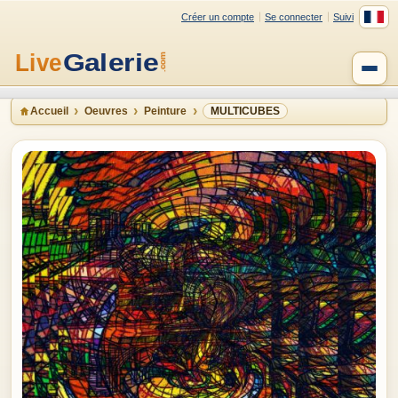
Créer un compte
Se connecter
Suivi
Accueil
Oeuvres
Peinture
MULTICUBES