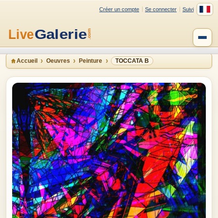
Créer un compte
Se connecter
Suivi
Accueil
Oeuvres
Peinture
TOCCATA B