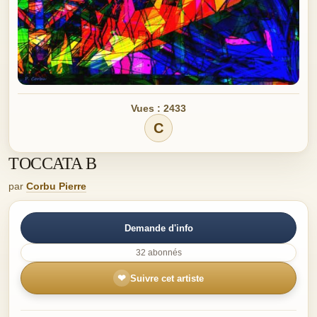
Vues : 2433
C
TOCCATA B
par
Corbu Pierre
Demande d'info
32 abonnés
❤
Suivre cet artiste