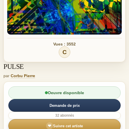
Vues : 3552
C
PULSE
par
Corbu Pierre
Oeuvre disponible
Demande de prix
32 abonnés
❤
Suivre cet artiste