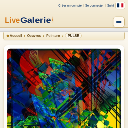
Créer un compte
Se connecter
Suivi
Accueil
Oeuvres
Peinture
PULSE