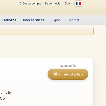
Créer un compte
Se connecter
Suivi
Oeuvres
Nos services
Expos
Contact
32 abonnés
❤
Suivre cet artiste
r toile
P: 5