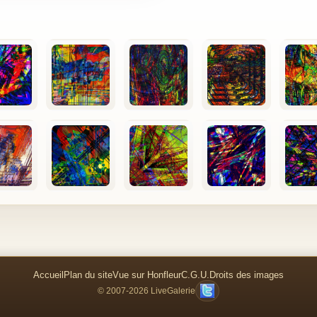
Accueil
Plan du site
Vue sur Honfleur
C.G.U.
Droits des images
© 2007-2026 LiveGalerie