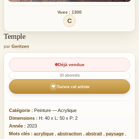
Vues : 1300
C
Temple
par
Geritzen
Déjà vendue
30 abonnés
❤
Suivre cet artiste
Catégorie :
Peinture — Acrylique
Dimensions :
H: 40 x L: 50 x P: 2
Année :
2023
Mots clés :
acrylique
,
abstraction
,
abstrait
,
paysage
,