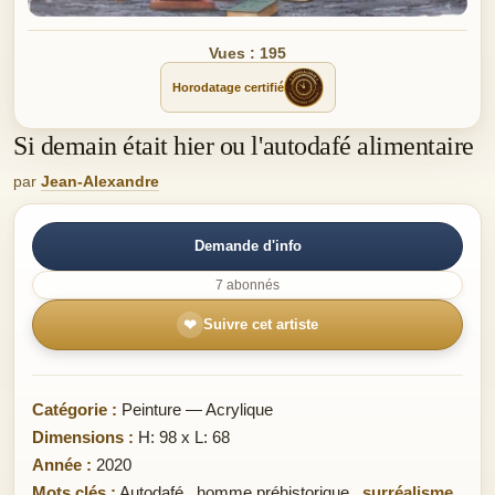
Vues : 195
Horodatage certifié
Si demain était hier ou l'autodafé alimentaire
par
Jean-Alexandre
Demande d'info
7 abonnés
❤
Suivre cet artiste
Catégorie :
Peinture — Acrylique
Dimensions :
H: 98 x L: 68
Année :
2020
Mots clés :
Autodafé
,
homme préhistorique
,
surréalisme