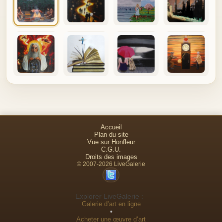
Accueil
Plan du site
Vue sur Honfleur
C.G.U.
Droits des images
© 2007-2026 LiveGalerie
Explorer LiveGalerie :
Galerie d’art en ligne
•
Acheter une œuvre d’art